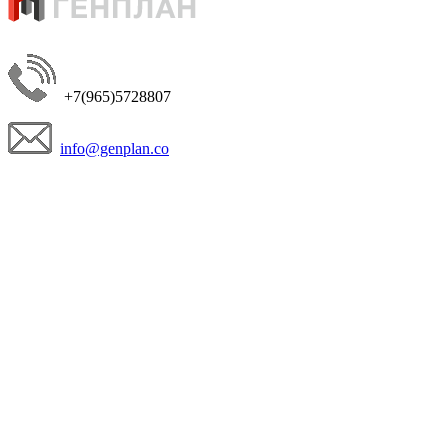
+7(965)5728807
info@genplan.co